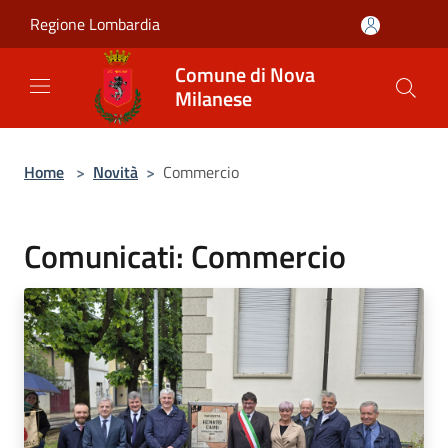
Salta al contenuto principale
Regione Lombardia
Comune di Nova
Milanese
Home
>
Novità
>
Commercio
Comunicati: Commercio