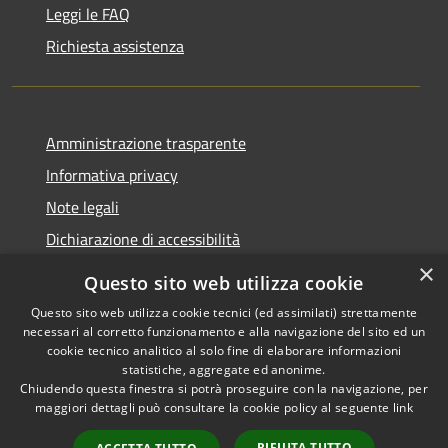
Leggi le FAQ
Richiesta assistenza
Amministrazione trasparente
Informativa privacy
Note legali
Dichiarazione di accessibilità
×
Questo sito web utilizza cookie
Questo sito web utilizza cookie tecnici (ed assimilati) strettamente
necessari al corretto funzionamento e alla navigazione del sito ed un
RSS
Copyright © 2026 • Comune di
cookie tecnico analitico al solo fine di elaborare informazioni
Accessibilità
Nova Milanese • Powered by
statistiche, aggregate ed anonime.
Privacy
Municipium
Accesso
•
Chiudendo questa finestra si potrà proseguire con la navigazione, per
maggiori dettagli può consultare la cookie policy al seguente
link
Cookie
redazione
Mappa del sito
RIFIUTA TUTTO