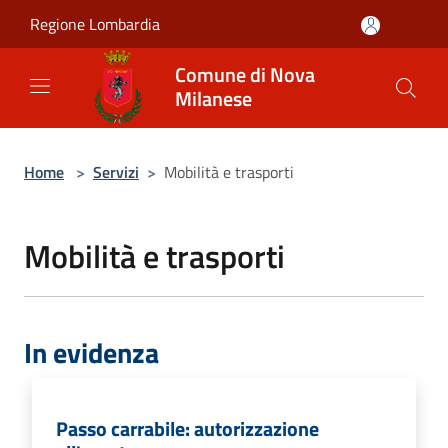
Salta al contenuto principale
Regione Lombardia
Comune di Nova
Milanese
Home
>
Servizi
>
Mobilità e trasporti
Mobilità e trasporti
In evidenza
Passo carrabile: autorizzazione