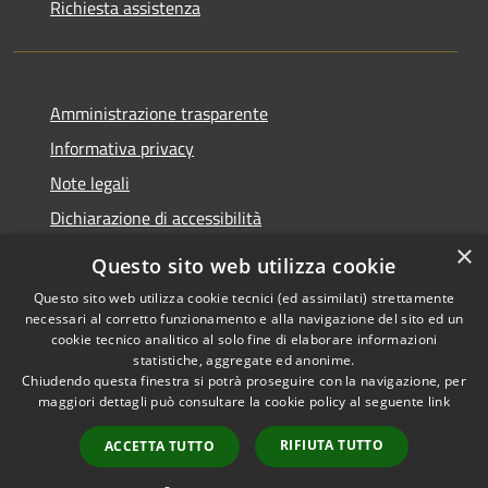
Richiesta assistenza
Amministrazione trasparente
Informativa privacy
Note legali
Dichiarazione di accessibilità
×
Questo sito web utilizza cookie
Questo sito web utilizza cookie tecnici (ed assimilati) strettamente
necessari al corretto funzionamento e alla navigazione del sito ed un
RSS
Copyright © 2026 • Comune di
cookie tecnico analitico al solo fine di elaborare informazioni
Accessibilità
Nova Milanese • Powered by
statistiche, aggregate ed anonime.
Privacy
Municipium
Accesso
•
Chiudendo questa finestra si potrà proseguire con la navigazione, per
maggiori dettagli può consultare la cookie policy al seguente
link
Cookie
redazione
Mappa del sito
RIFIUTA TUTTO
ACCETTA TUTTO
Extranet