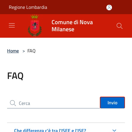
Salta al contenuto principale
Regione Lombardia
Comune di Nova
Milanese
Home
>
FAQ
FAQ
Cerca nel sito
Invio
Che differenza c'è tra l'ISEE e l'ISE?