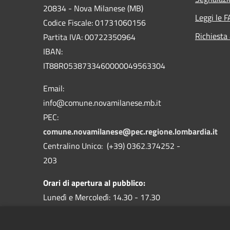
20834 - Nova Milanese (MB)
Leggi le 
Codice Fiscale: 01731060156
Richiesta
Partita IVA: 00722350964
IBAN:
IT88R0538733460000049563304
Email:
info@comune.novamilanese.mb.it
PEC:
comune.novamilanese@pec.regione.lombardia.it
Centralino Unico: (+39) 0362.374252 -
203
Orari di apertura al pubblico:
Lunedì e Mercoledì: 14.30 - 17.30
Martedì, Giovedì e Venerdì: 9.00 - 12.30
I Servizi Demografici anche sabato dalle