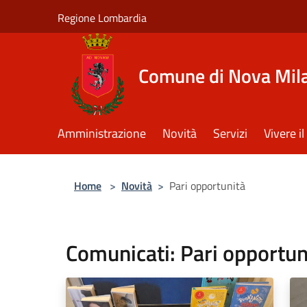
Salta al contenuto principale
Regione Lombardia
Comune di Nova Mil
Amministrazione
Novità
Servizi
Vivere 
Home
>
Novità
>
Pari opportunità
Comunicati: Pari opportun