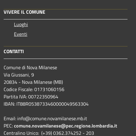
VIVERE IL COMUNE
Luoghi
Eventi
CONTATTI
Comune di Nova Milanese
Via Giussani, 9
20834 - Nova Milanese (MB)
Codice Fiscale: 01731060156
Partita IVA: 00722350964
IBAN:
IT88R0538733460000049563304
Email: info@comune.novamilanese.mb.it
PEC:
comune.novamilanese@pec.regione.lombardia.it
Centralino Unico: (+39) 0362.374252 - 203