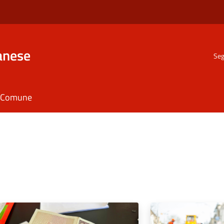
anese
Seg
il Comune