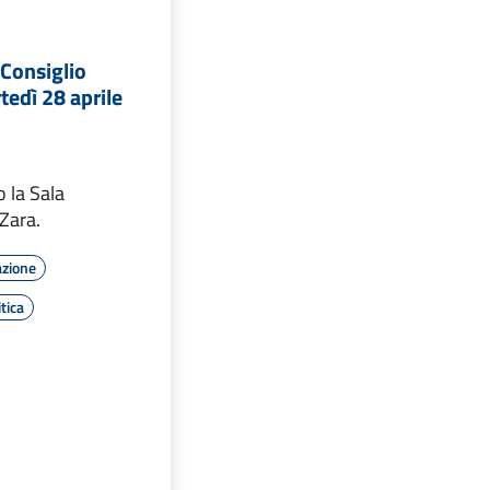
Consiglio
edì 28 aprile
 la Sala
 Zara.
azione
tica