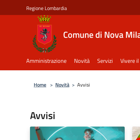
Salta al contenuto principale
Regione Lombardia
Comune di Nova Mil
Amministrazione
Novità
Servizi
Vivere 
Home
>
Novità
>
Avvisi
Avvisi