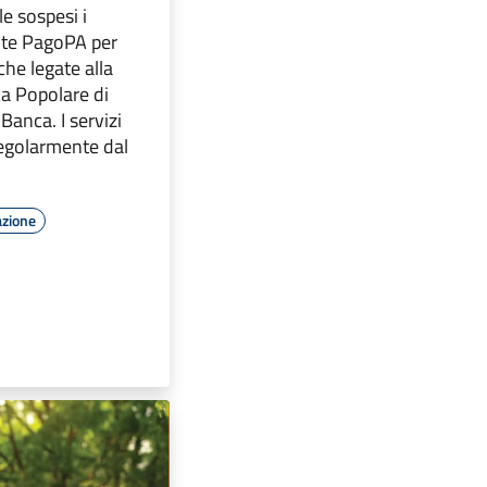
le sospesi i
ite PagoPA per
che legate alla
ca Popolare di
anca. I servizi
egolarmente dal
azione