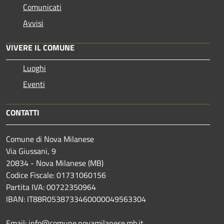
Comunicati
Avvisi
VIVERE IL COMUNE
Luoghi
Eventi
CONTATTI
Comune di Nova Milanese
Via Giussani, 9
20834 - Nova Milanese (MB)
Codice Fiscale: 01731060156
Partita IVA: 00722350964
IBAN:
IT88R0538733460000049563304
Email: info@comune.novamilanese.mb.it