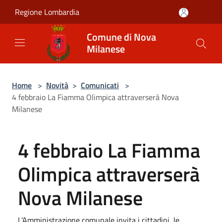
Salta al contenuto principale
Regione Lombardia
Comune di Nova
Milanese
Home
>
Novità
>
Comunicati
>
4 febbraio La Fiamma Olimpica attraverserà Nova
Milanese
4 febbraio La Fiamma
Olimpica attraverserà
Nova Milanese
L’Amministrazione comunale invita i cittadini, le