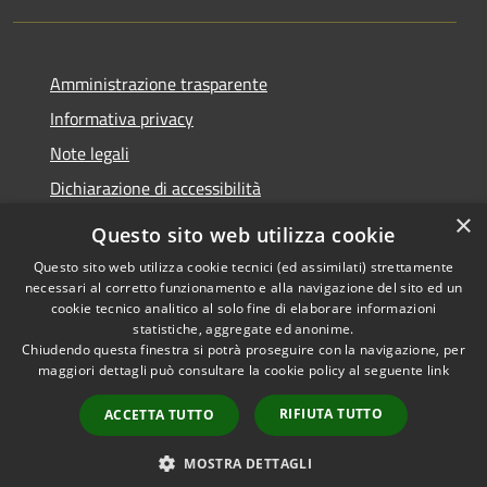
Amministrazione trasparente
Informativa privacy
Note legali
Dichiarazione di accessibilità
×
Questo sito web utilizza cookie
Questo sito web utilizza cookie tecnici (ed assimilati) strettamente
necessari al corretto funzionamento e alla navigazione del sito ed un
RSS
Copyright © 2026 • Comune di
cookie tecnico analitico al solo fine di elaborare informazioni
Accessibilità
Nova Milanese • Powered by
statistiche, aggregate ed anonime.
Privacy
Municipium
Accesso
•
Chiudendo questa finestra si potrà proseguire con la navigazione, per
maggiori dettagli può consultare la cookie policy al seguente
link
Cookie
redazione
Mappa del sito
RIFIUTA TUTTO
ACCETTA TUTTO
Extranet
Intranet
MOSTRA DETTAGLI