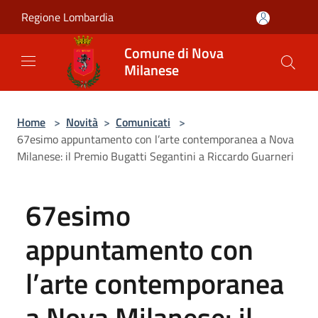
Salta al contenuto principale
Regione Lombardia
Comune di Nova
Milanese
Home
>
Novità
>
Comunicati
>
67esimo appuntamento con l’arte contemporanea a Nova
Milanese: il Premio Bugatti Segantini a Riccardo Guarneri
67esimo
appuntamento con
l’arte contemporanea
a Nova Milanese: il