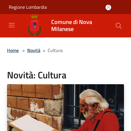
Salta al contenuto principale
Regione Lombardia
Comune di Nova
Milanese
Home
>
Novità
>
Cultura
Novità: Cultura