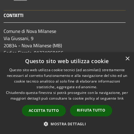
CONTATTI
Comune di Nova Milanese
Via Giussani, 9
20834 - Nova Milanese (MB)
Codice Fiscale: 01731060156
×
Partita IVA: 00722350964
Questo sito web utilizza cookie
IBAN:
IT88R0538733460000049563304
Questo sito web utilizza cookie tecnici (ed assimilati) strettamente
necessari al corretto funzionamento e alla navigazione del sito ed un
Email: info@comune.novamilanese.mb.it
cookie tecnico analitico al solo fine di elaborare informazioni
statistiche, aggregate ed anonime.
PEC:
comune.novamilanese@pec.regione.lombardia.it
Chiudendo questa finestra si potrà proseguire con la navigazione, per
Centralino Unico: (+39) 0362.374252 - 203
maggiori dettagli può consultare la cookie policy al seguente
link
Orari di apertura al pubblico:
RIFIUTA TUTTO
ACCETTA TUTTO
Lunedì e Mercoledì: 14.30 - 17.30
Martedì, Giovedì e Venerdì: 9.00 - 12.30
MOSTRA DETTAGLI
I Servizi Demografici anche sabato dalle 8.30 alle 11.30