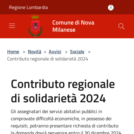
Salta al contenuto principale
Regione Lombardia
Comune di Nova
Milanese
Home
>
Novità
>
Avvisi
>
Sociale
>
Contributo regionale di solidarietà 2024
Contributo regionale
di solidarietà 2024
Gli assegnatari dei servizi abitativi pubblici in
comprovate difficoltà economiche, in possesso dei
requisiti, potranno presentare richiesta di contributo:
la domanda dovrà pervenire entro il 30 dicembre 2024.