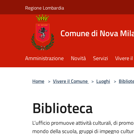
Salta al contenuto principale
Regione Lombardia
Comune di Nova Mil
Amministrazione
Novità
Servizi
Vivere 
Home
>
Vivere il Comune
>
Luoghi
>
Bibliot
Biblioteca
L’ufficio promuove attività culturali, di promo
mondo della scuola, gruppi di impegno cultura