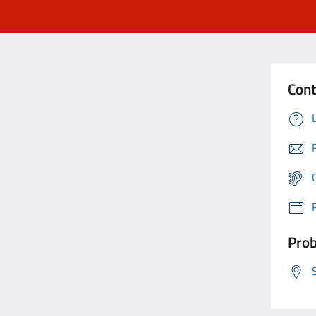
Cont
Prob