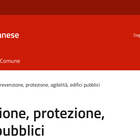
anese
Seg
il Comune
revenzione, protezione, agibilità, edifici pubblici
ione, protezione,
pubblici