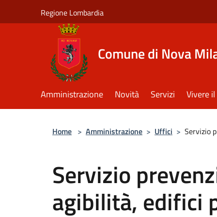
Salta al contenuto principale
Regione Lombardia
Comune di Nova Mil
Amministrazione
Novità
Servizi
Vivere 
Home
>
Amministrazione
>
Uffici
>
Servizio p
Servizio prevenz
agibilità, edifici 