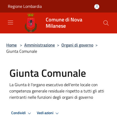
Salta al contenuto principale
Regione Lombardia
Comune di Nova
Milanese
Home
>
Amministrazione
>
Organi di governo
>
Giunta Comunale
Giunta Comunale
La Giunta è l'organo esecutivo dell'ente locale con
competenza generale residuale rispetto a tutti gli atti
rientranti nelle funzioni degli organi di governo
Condividi
Vedi azioni