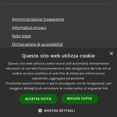
Amministrazione trasparente
Informativa privacy
Note legali
Dichiarazione di accessibilità
×
Questo sito web utilizza cookie
Questo sito web utilizza cookie tecnici (ed assimilati) strettamente
necessari al corretto funzionamento e alla navigazione del sito ed un
RSS
Copyright © 2026 • Comune di
cookie tecnico analitico al solo fine di elaborare informazioni
Accessibilità
Nova Milanese • Powered by
statistiche, aggregate ed anonime.
Privacy
Municipium
Accesso
•
Chiudendo questa finestra si potrà proseguire con la navigazione, per
maggiori dettagli può consultare la cookie policy al seguente
link
Cookie
redazione
Mappa del sito
RIFIUTA TUTTO
ACCETTA TUTTO
Extranet
Intranet
MOSTRA DETTAGLI