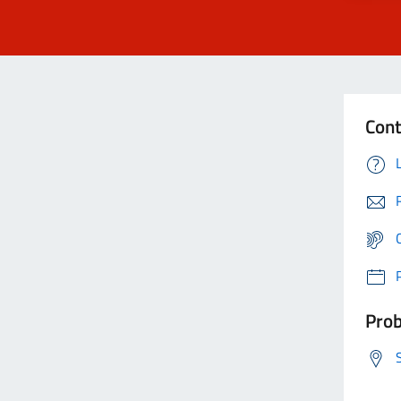
Cont
Prob