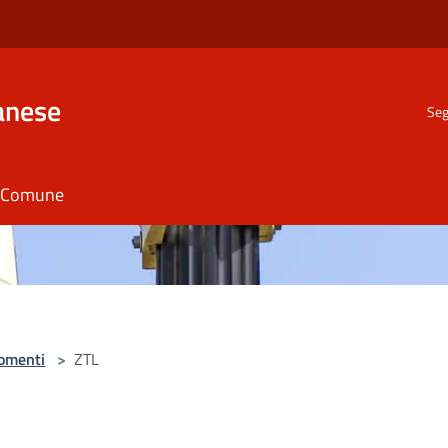
anese
Seg
il Comune
omenti
>
ZTL