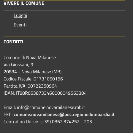
VIVERE IL COMUNE
Luoghi
Eventi
CONTATTI
Comune di Nova Milanese
Via Giussani, 9
20834 - Nova Milanese (MB)
Codice Fiscale: 01731060156
Partita IVA: 00722350964
IBAN:
IT88R0538733460000049563304
Email: info@comune.novamilanese.mb.it
PEC:
comune.novamilanese@pec.regione.lombardia.it
Centralino Unico: (+39) 0362.374252 - 203