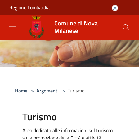
Salta al contenuto principale
Regione Lombardia
Comune di Nova
Milanese
Home
>
Argomenti
>
Turismo
Turismo
Area dedicata alle informazioni sul turismo,
sulla promozione della Città e attività