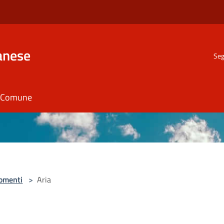
anese
Seg
il Comune
omenti
>
Aria