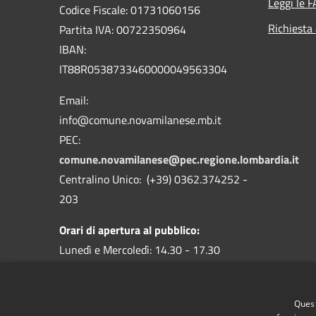
Leggi le 
Codice Fiscale: 01731060156
Richiesta
Partita IVA: 00722350964
IBAN:
IT88R0538733460000049563304
Email:
info@comune.novamilanese.mb.it
PEC:
comune.novamilanese@pec.regione.lombardia.it
Centralino Unico: (+39) 0362.374252 -
203
Orari di apertura al pubblico:
Lunedì e Mercoledì: 14.30 - 17.30
Martedì, Giovedì e Venerdì: 9.00 - 12.30
I Servizi Demografici anche sabato dalle
Quest
8.30 alle 11.30