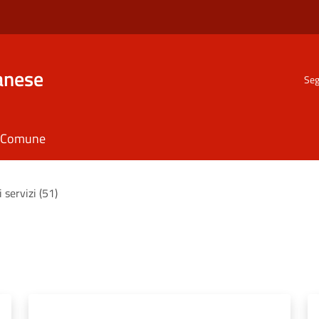
anese
Seg
il Comune
i servizi (51)