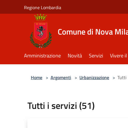
Salta al contenuto principale
Regione Lombardia
Comune di Nova Mil
Amministrazione
Novità
Servizi
Vivere 
Home
>
Argomenti
>
Urbanizzazione
>
Tutti 
Tutti i servizi (51)