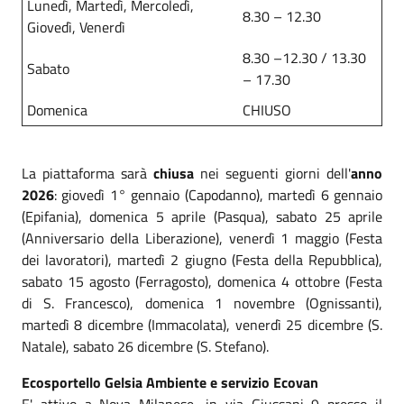
Lunedì, Martedì, Mercoledì,
8.30 – 12.30
Giovedì, Venerdì
8.30 –12.30 / 13.30
Sabato
– 17.30
Domenica
CHIUSO
La piattaforma sarà
chiusa
nei seguenti giorni dell'
anno
2026
: giovedì 1° gennaio (Capodanno), martedì 6 gennaio
(Epifania), domenica 5 aprile (Pasqua), sabato 25 aprile
(Anniversario della Liberazione), venerdì 1 maggio (Festa
dei lavoratori), martedì 2 giugno (Festa della Repubblica),
sabato 15 agosto (Ferragosto), domenica 4 ottobre (Festa
di S. Francesco), domenica 1 novembre (Ognissanti),
martedì 8 dicembre (Immacolata), venerdì 25 dicembre (S.
Natale), sabato 26 dicembre (S. Stefano).
Ecosportello Gelsia Ambiente e servizio Ecovan
E' attivo a Nova Milanese, in via Giussani 9 presso il