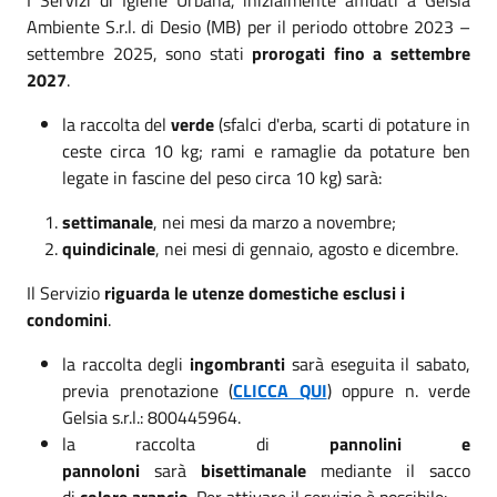
Ambiente S.r.l. di Desio (MB) per il periodo ottobre 2023 –
settembre 2025, sono stati
prorogati fino a settembre
2027
.
la raccolta del
verde
(sfalci d'erba, scarti di potature in
ceste circa 10 kg; rami e ramaglie da potature ben
legate in fascine del peso circa 10 kg) sarà:
settimanale
, nei mesi da marzo a novembre;
quindicinale
, nei mesi di gennaio, agosto e dicembre.
Il Servizio
riguarda le utenze domestiche esclusi i
condomini
.
la raccolta degli
ingombranti
sarà eseguita il sabato,
previa prenotazione (
CLICCA QUI
) oppure n. verde
Gelsia s.r.l.: 800445964.
la raccolta di
pannolini e
pannoloni
sarà
bisettimanale
mediante il sacco
di
colore arancio
. Per attivare il servizio è possibile: