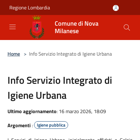
Salta al contenuto principale
Regione Lombardia
Comune di Nova
Milanese
Home
>
Info Servizio Integrato di Igiene Urbana
Info Servizio Integrato di
Igiene Urbana
Ultimo aggiornamento
: 16 marzo 2026, 18:09
Argomenti
:
Igiene pubblica
I Servizi di Igiene Urbana, inizialmente affidati a Gelsia