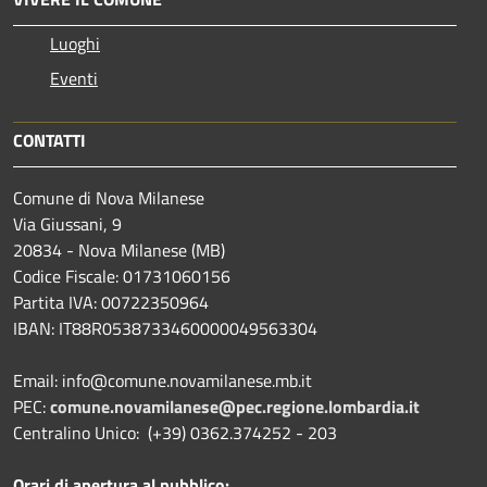
Luoghi
Eventi
CONTATTI
Comune di Nova Milanese
Via Giussani, 9
20834 - Nova Milanese (MB)
Codice Fiscale: 01731060156
Partita IVA: 00722350964
IBAN:
IT88R0538733460000049563304
Email: info@comune.novamilanese.mb.it
PEC:
comune.novamilanese@pec.regione.lombardia.it
Centralino Unico: (+39) 0362.374252 - 203
Orari di apertura al pubblico: