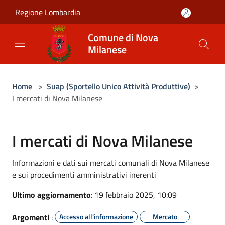
Salta al contenuto principale
Regione Lombardia
Comune di Nova
Milanese
Home
>
Suap (Sportello Unico Attività Produttive)
>
I mercati di Nova Milanese
I mercati di Nova Milanese
Informazioni e dati sui mercati comunali di Nova Milanese
e sui procedimenti amministrativi inerenti
Ultimo aggiornamento
: 19 febbraio 2025, 10:09
Argomenti
:
Accesso all'informazione
Mercato