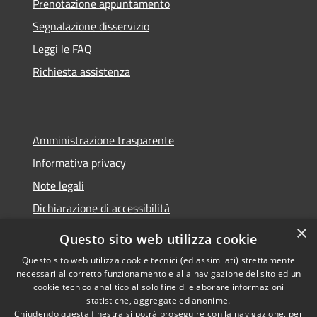
Prenotazione appuntamento
Segnalazione disservizio
Leggi le FAQ
Richiesta assistenza
Amministrazione trasparente
Informativa privacy
Note legali
Dichiarazione di accessibilità
×
Questo sito web utilizza cookie
Questo sito web utilizza cookie tecnici (ed assimilati) strettamente
necessari al corretto funzionamento e alla navigazione del sito ed un
RSS
Copyright © 2026 • Comune di
cookie tecnico analitico al solo fine di elaborare informazioni
Accessibilità
Nova Milanese • Powered by
statistiche, aggregate ed anonime.
Privacy
Municipium
Accesso
•
Chiudendo questa finestra si potrà proseguire con la navigazione, per