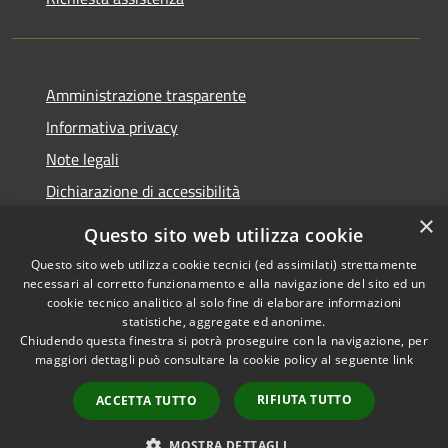
Amministrazione trasparente
Informativa privacy
Note legali
Dichiarazione di accessibilità
×
Questo sito web utilizza cookie
Questo sito web utilizza cookie tecnici (ed assimilati) strettamente
necessari al corretto funzionamento e alla navigazione del sito ed un
RSS
Copyright © 2026 • Comune di
cookie tecnico analitico al solo fine di elaborare informazioni
Accessibilità
Nova Milanese • Powered by
statistiche, aggregate ed anonime.
Privacy
Municipium
Accesso
•
Chiudendo questa finestra si potrà proseguire con la navigazione, per
maggiori dettagli può consultare la cookie policy al seguente
link
Cookie
redazione
Mappa del sito
RIFIUTA TUTTO
ACCETTA TUTTO
Extranet
Intranet
MOSTRA DETTAGLI