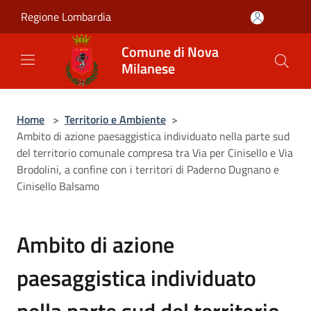
Salta al contenuto principale
Regione Lombardia
Comune di Nova
Milanese
Home
>
Territorio e Ambiente
>
Ambito di azione paesaggistica individuato nella parte sud
del territorio comunale compresa tra Via per Cinisello e Via
Brodolini, a confine con i territori di Paderno Dugnano e
Cinisello Balsamo
Ambito di azione
paesaggistica individuato
nella parte sud del territorio