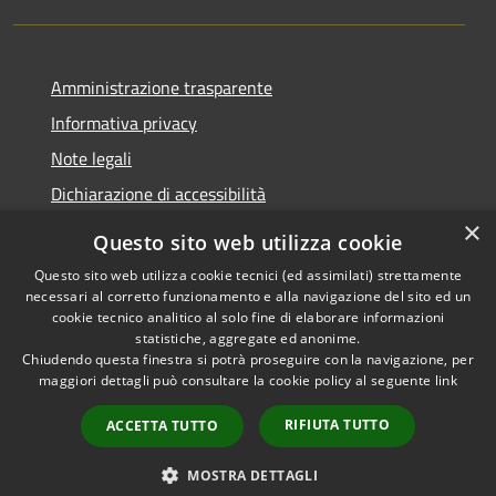
Amministrazione trasparente
Informativa privacy
Note legali
Dichiarazione di accessibilità
×
Questo sito web utilizza cookie
Questo sito web utilizza cookie tecnici (ed assimilati) strettamente
necessari al corretto funzionamento e alla navigazione del sito ed un
RSS
Copyright © 2026 • Comune di
cookie tecnico analitico al solo fine di elaborare informazioni
Accessibilità
Nova Milanese • Powered by
statistiche, aggregate ed anonime.
Privacy
Municipium
Accesso
•
Chiudendo questa finestra si potrà proseguire con la navigazione, per
maggiori dettagli può consultare la cookie policy al seguente
link
Cookie
redazione
Mappa del sito
RIFIUTA TUTTO
ACCETTA TUTTO
Extranet
Intranet
MOSTRA DETTAGLI