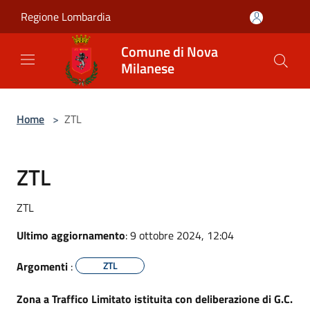
Salta al contenuto principale
Regione Lombardia
Comune di Nova
Milanese
Home
>
ZTL
ZTL
ZTL
Ultimo aggiornamento
: 9 ottobre 2024, 12:04
Argomenti
:
ZTL
Zona a Traffico Limitato istituita con deliberazione di G.C.