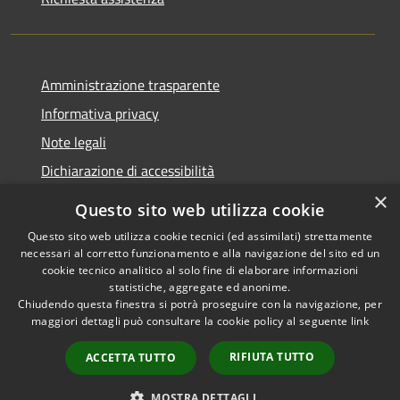
Amministrazione trasparente
Informativa privacy
Note legali
Dichiarazione di accessibilità
×
Questo sito web utilizza cookie
Questo sito web utilizza cookie tecnici (ed assimilati) strettamente
necessari al corretto funzionamento e alla navigazione del sito ed un
RSS
Copyright © 2026 • Comune di
cookie tecnico analitico al solo fine di elaborare informazioni
Accessibilità
Nova Milanese • Powered by
statistiche, aggregate ed anonime.
Privacy
Municipium
Accesso
•
Chiudendo questa finestra si potrà proseguire con la navigazione, per
maggiori dettagli può consultare la cookie policy al seguente
link
Cookie
redazione
Mappa del sito
RIFIUTA TUTTO
ACCETTA TUTTO
Extranet
Intranet
MOSTRA DETTAGLI