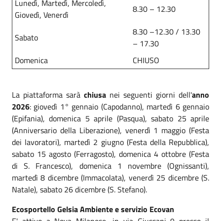
Lunedì, Martedì, Mercoledì,
8.30 – 12.30
Giovedì, Venerdì
8.30 –12.30 / 13.30
Sabato
– 17.30
Domenica
CHIUSO
La piattaforma sarà
chiusa
nei seguenti giorni dell'
anno
2026
: giovedì 1° gennaio (Capodanno), martedì 6 gennaio
(Epifania), domenica 5 aprile (Pasqua), sabato 25 aprile
(Anniversario della Liberazione), venerdì 1 maggio (Festa
dei lavoratori), martedì 2 giugno (Festa della Repubblica),
sabato 15 agosto (Ferragosto), domenica 4 ottobre (Festa
di S. Francesco), domenica 1 novembre (Ognissanti),
martedì 8 dicembre (Immacolata), venerdì 25 dicembre (S.
Natale), sabato 26 dicembre (S. Stefano).
Ecosportello Gelsia Ambiente e servizio Ecovan
E' attivo a Nova Milanese, in via Giussani 9 presso il