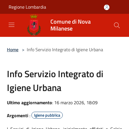
Salta al contenuto principale
Regione Lombardia
Comune di Nova
Milanese
Home
>
Info Servizio Integrato di Igiene Urbana
Info Servizio Integrato di
Igiene Urbana
Ultimo aggiornamento
: 16 marzo 2026, 18:09
Argomenti
:
Igiene pubblica
I Servizi di Igiene Urbana, inizialmente affidati a Gelsia