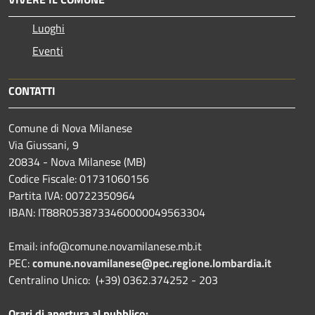
Luoghi
Eventi
CONTATTI
Comune di Nova Milanese
Via Giussani, 9
20834 - Nova Milanese (MB)
Codice Fiscale: 01731060156
Partita IVA: 00722350964
IBAN:
IT88R0538733460000049563304
Email: info@comune.novamilanese.mb.it
PEC:
comune.novamilanese@pec.regione.lombardia.it
Centralino Unico: (+39) 0362.374252 - 203
Orari di apertura al pubblico: