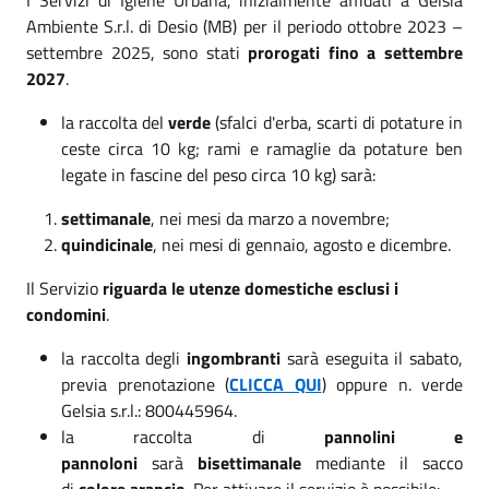
Ambiente S.r.l. di Desio (MB) per il periodo ottobre 2023 –
settembre 2025, sono stati
prorogati fino a settembre
2027
.
la raccolta del
verde
(sfalci d'erba, scarti di potature in
ceste circa 10 kg; rami e ramaglie da potature ben
legate in fascine del peso circa 10 kg) sarà:
settimanale
, nei mesi da marzo a novembre;
quindicinale
, nei mesi di gennaio, agosto e dicembre.
Il Servizio
riguarda le utenze domestiche esclusi i
condomini
.
la raccolta degli
ingombranti
sarà eseguita il sabato,
previa prenotazione (
CLICCA QUI
) oppure n. verde
Gelsia s.r.l.: 800445964.
la raccolta di
pannolini e
pannoloni
sarà
bisettimanale
mediante il sacco
di
colore arancio
. Per attivare il servizio è possibile: