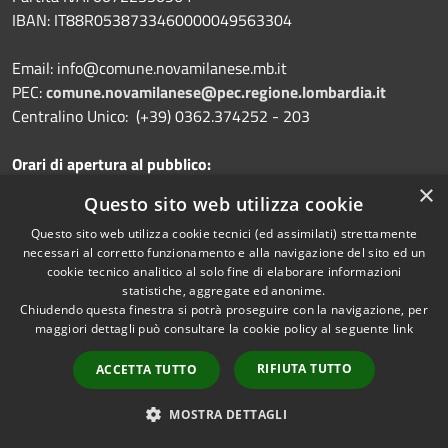
IBAN:
IT88R0538733460000049563304
Email: info@comune.novamilanese.mb.it
PEC:
comune.novamilanese@pec.regione.lombardia.it
Centralino Unico: (+39) 0362.374252 - 203
Orari di apertura al pubblico:
Lunedì e Mercoledì: 14.30 - 17.30
×
Questo sito web utilizza cookie
Martedì, Giovedì e Venerdì: 9.00 - 12.30
I Servizi Demografici anche sabato dalle 8.30 alle 11.30
Questo sito web utilizza cookie tecnici (ed assimilati) strettamente
necessari al corretto funzionamento e alla navigazione del sito ed un
cookie tecnico analitico al solo fine di elaborare informazioni
statistiche, aggregate ed anonime.
Chiudendo questa finestra si potrà proseguire con la navigazione, per
Prenotazione appuntamento
maggiori dettagli può consultare la cookie policy al seguente
link
Segnalazione disservizio
RIFIUTA TUTTO
ACCETTA TUTTO
Leggi le FAQ
MOSTRA DETTAGLI
Richiesta assistenza