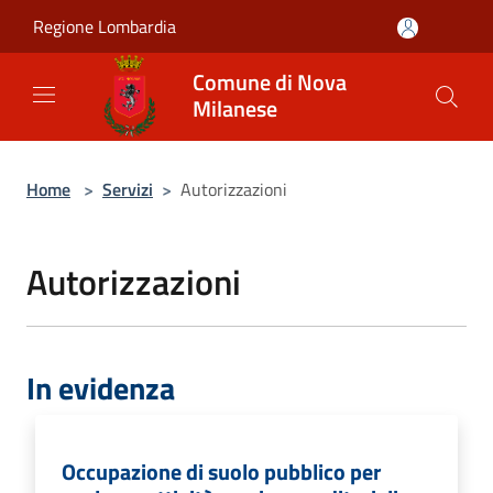
Salta al contenuto principale
Regione Lombardia
Comune di Nova
Milanese
Home
>
Servizi
>
Autorizzazioni
Autorizzazioni
In evidenza
Occupazione di suolo pubblico per