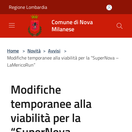
Salta al contenuto principale
Regione Lombardia
Comune di Nova
Milanese
Home
>
Novità
>
Avvisi
>
Modifiche temporanee alla viabilità per la “SuperNova –
LaMericoRun”
Modifiche
temporanee alla
viabilità per la
“SuperNova –