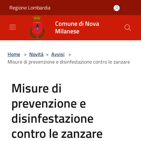
Salta al contenuto principale
Regione Lombardia
Comune di Nova
Milanese
Home
>
Novità
>
Avvisi
>
Misure di prevenzione e disinfestazione contro le zanzare
Misure di
prevenzione e
disinfestazione
contro le zanzare