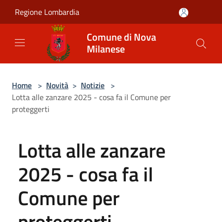
Salta al contenuto principale
Regione Lombardia
Comune di Nova
Milanese
Home
>
Novità
>
Notizie
>
Lotta alle zanzare 2025 - cosa fa il Comune per
proteggerti
Lotta alle zanzare
2025 - cosa fa il
Comune per
proteggerti