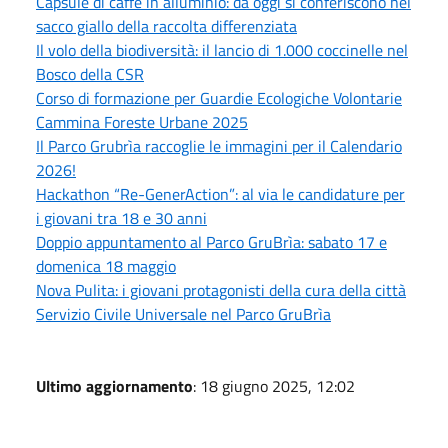
Capsule di caffè in alluminio: da oggi si conferiscono nel
sacco giallo della raccolta differenziata
Il volo della biodiversità: il lancio di 1.000 coccinelle nel
Bosco della CSR
Corso di formazione per Guardie Ecologiche Volontarie
Cammina Foreste Urbane 2025
Il Parco Grubrìa raccoglie le immagini per il Calendario
2026!
Hackathon “Re-GenerAction”: al via le candidature per
i giovani tra 18 e 30 anni
Doppio appuntamento al Parco GruBrìa: sabato 17 e
domenica 18 maggio
Nova Pulita: i giovani protagonisti della cura della città
Servizio Civile Universale nel Parco GruBrìa
Ultimo aggiornamento
: 18 giugno 2025, 12:02