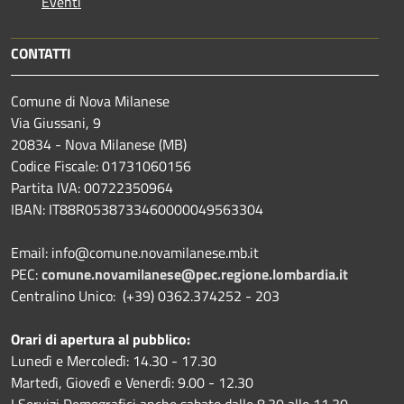
Eventi
CONTATTI
Comune di Nova Milanese
Via Giussani, 9
20834 - Nova Milanese (MB)
Codice Fiscale: 01731060156
Partita IVA: 00722350964
IBAN:
IT88R0538733460000049563304
Email: info@comune.novamilanese.mb.it
PEC:
comune.novamilanese@pec.regione.lombardia.it
Centralino Unico: (+39) 0362.374252 - 203
Orari di apertura al pubblico:
Lunedì e Mercoledì: 14.30 - 17.30
Martedì, Giovedì e Venerdì: 9.00 - 12.30
I Servizi Demografici anche sabato dalle 8.30 alle 11.30