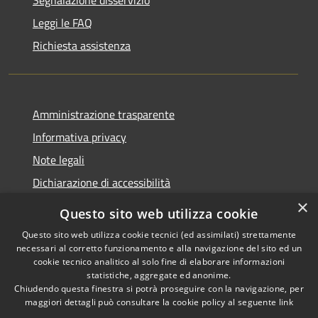
Segnalazione disservizio
Leggi le FAQ
Richiesta assistenza
Amministrazione trasparente
Informativa privacy
Note legali
Dichiarazione di accessibilità
×
Questo sito web utilizza cookie
Questo sito web utilizza cookie tecnici (ed assimilati) strettamente
necessari al corretto funzionamento e alla navigazione del sito ed un
RSS
Copyright © 2026 • Comune di
cookie tecnico analitico al solo fine di elaborare informazioni
Accessibilità
Nova Milanese • Powered by
statistiche, aggregate ed anonime.
Privacy
Municipium
Accesso
•
Chiudendo questa finestra si potrà proseguire con la navigazione, per
maggiori dettagli può consultare la cookie policy al seguente
link
Cookie
redazione