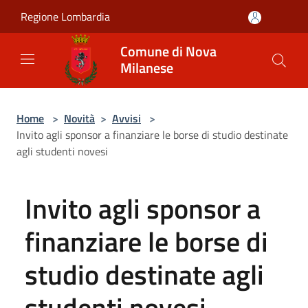
Salta al contenuto principale
Regione Lombardia
Comune di Nova
Milanese
Home
>
Novità
>
Avvisi
>
Invito agli sponsor a finanziare le borse di studio destinate
agli studenti novesi
Invito agli sponsor a
finanziare le borse di
studio destinate agli
studenti novesi