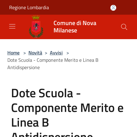
Salta al contenuto principale
Regione Lombardia
Comune di Nova
Milanese
Home
>
Novità
>
Avvisi
>
Dote Scuola - Componente Merito e Linea B
Antidispersione
Dote Scuola -
Componente Merito e
Linea B
Antidispersione