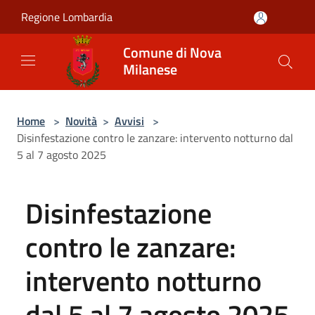
Salta al contenuto principale
Regione Lombardia
Comune di Nova
Milanese
Home
>
Novità
>
Avvisi
>
Disinfestazione contro le zanzare: intervento notturno dal
5 al 7 agosto 2025
Disinfestazione
contro le zanzare:
intervento notturno
dal 5 al 7 agosto 2025