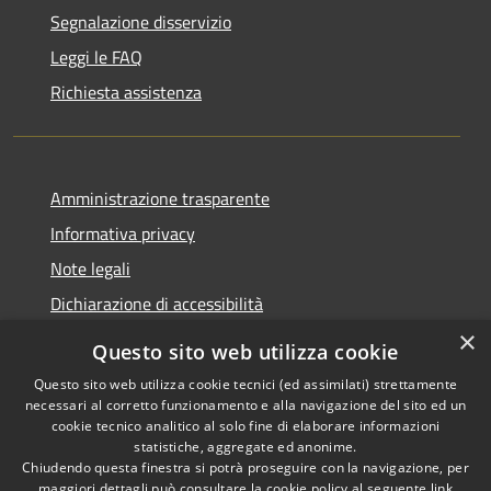
Segnalazione disservizio
Leggi le FAQ
Richiesta assistenza
Amministrazione trasparente
Informativa privacy
Note legali
Dichiarazione di accessibilità
×
Questo sito web utilizza cookie
Questo sito web utilizza cookie tecnici (ed assimilati) strettamente
necessari al corretto funzionamento e alla navigazione del sito ed un
RSS
Copyright © 2026 • Comune di
cookie tecnico analitico al solo fine di elaborare informazioni
Accessibilità
Nova Milanese • Powered by
statistiche, aggregate ed anonime.
Privacy
Municipium
Accesso
•
Chiudendo questa finestra si potrà proseguire con la navigazione, per
maggiori dettagli può consultare la cookie policy al seguente
link