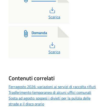
PDF
Scarica
Domanda
PDF
Scarica
Contenuti correlati
Ferragosto 2026: variazioni ai servizi di raccolta rifiuti
Trasferimento temporaneo di alcuni uffici comunali
Sosta ad agosto: sospesi i divieti per la pulizia delle
strade e il disco orario