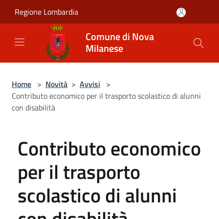
Salta al contenuto principale
Regione Lombardia
Comune di Nova
Milanese
Home
>
Novità
>
Avvisi
>
Contributo economico per il trasporto scolastico di alunni
con disabilità
Contributo economico
per il trasporto
scolastico di alunni
con disabilità