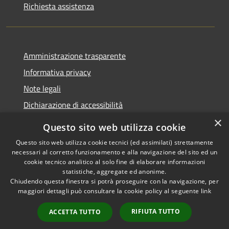
Richiesta assistenza
Amministrazione trasparente
Informativa privacy
Note legali
Dichiarazione di accessibilità
×
Questo sito web utilizza cookie
Questo sito web utilizza cookie tecnici (ed assimilati) strettamente
necessari al corretto funzionamento e alla navigazione del sito ed un
RSS
Copyright © 2026 • Comune di
cookie tecnico analitico al solo fine di elaborare informazioni
Accessibilità
Nova Milanese • Powered by
statistiche, aggregate ed anonime.
Privacy
Municipium
Accesso
•
Chiudendo questa finestra si potrà proseguire con la navigazione, per
maggiori dettagli può consultare la cookie policy al seguente
link
Cookie
redazione
Mappa del sito
RIFIUTA TUTTO
ACCETTA TUTTO
Extranet