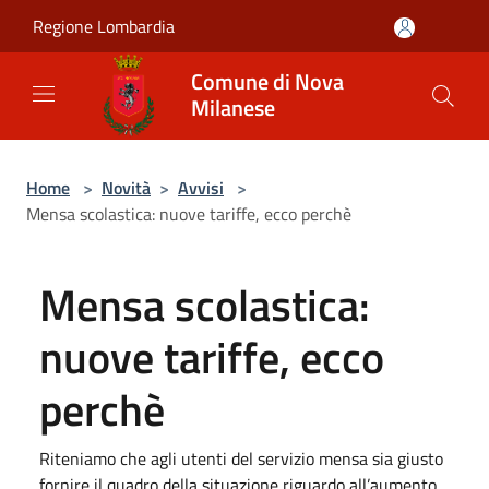
Salta al contenuto principale
Regione Lombardia
Comune di Nova
Milanese
Home
>
Novità
>
Avvisi
>
Mensa scolastica: nuove tariffe, ecco perchè
Mensa scolastica:
nuove tariffe, ecco
perchè
Riteniamo che agli utenti del servizio mensa sia giusto
fornire il quadro della situazione riguardo all’aumento