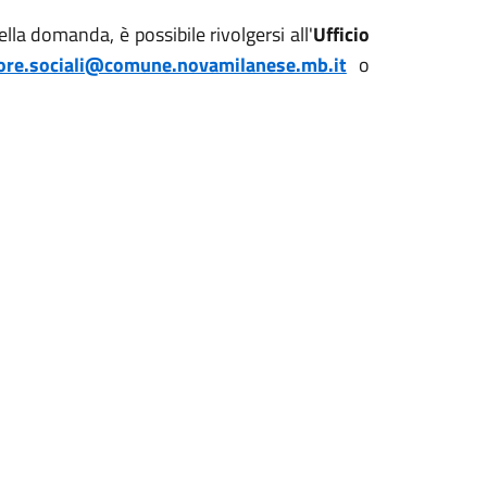
lla domanda, è possibile rivolgersi all'
Ufficio
ore.sociali@comune.novamilanese.mb.it
o