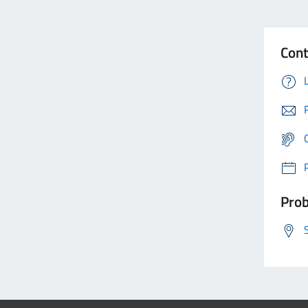
Cont
Prob