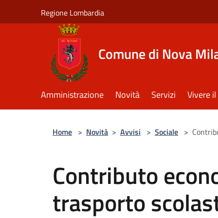
Salta al contenuto principale
Regione Lombardia
Comune di Nova Mil
Amministrazione
Novità
Servizi
Vivere 
Home
>
Novità
>
Avvisi
>
Sociale
>
Contribu
Contributo econo
trasporto scolast