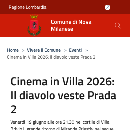
Salta al contenuto principale
Regione Lombardia
Comune di Nova
Milanese
Home
>
Vivere il Comune
>
Eventi
>
Cinema in Villa 2026: Il diavolo veste Prada 2
Cinema in Villa 2026:
Il diavolo veste Prada
2
Venerdì 19 giugno alle ore 21.30 nel cortile di Villa
Brivio il grande ritorno di Miranda Priestly nel sequel