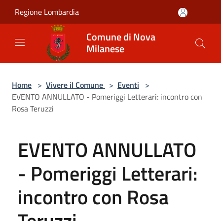
Salta al contenuto principale
Regione Lombardia
Comune di Nova
Milanese
Home
>
Vivere il Comune
>
Eventi
>
EVENTO ANNULLATO - Pomeriggi Letterari: incontro con
Rosa Teruzzi
EVENTO ANNULLATO
- Pomeriggi Letterari:
incontro con Rosa
Teruzzi