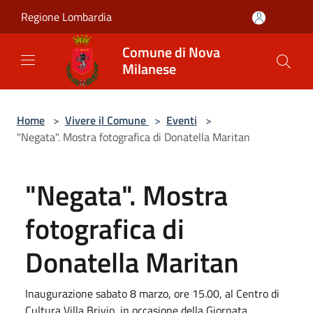
Salta al contenuto principale
Regione Lombardia
Comune di Nova
Milanese
Home
>
Vivere il Comune
>
Eventi
>
"Negata". Mostra fotografica di Donatella Maritan
"Negata". Mostra
fotografica di
Donatella Maritan
Inaugurazione sabato 8 marzo, ore 15.00, al Centro di
Cultura Villa Brivio, in occasione della Giornata