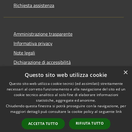
Richiesta assistenza
Amministrazione trasparente
Informativa privacy
Note legali
Dichiarazione di accessibilità
×
Questo sito web utilizza cookie
Questo sito web utilizza cookie tecnici (ed assimilati) strettamente
necessari al corretto funzionamento e alla navigazione del sito ed un
RSS
Copyright © 2026 • Comune di
cookie tecnico analitico al solo fine di elaborare informazioni
Accessibilità
Nova Milanese • Powered by
statistiche, aggregate ed anonime.
Privacy
Municipium
Accesso
•
Chiudendo questa finestra si potrà proseguire con la navigazione, per
maggiori dettagli può consultare la cookie policy al seguente
link
Cookie
redazione
Mappa del sito
RIFIUTA TUTTO
ACCETTA TUTTO
Extranet