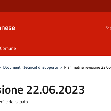
anese
Seg
il Comune
>
Documenti (tecnico) di supporto
>
Planimetrie revisione 22.0
isione 22.06.2023
dì e del sabato