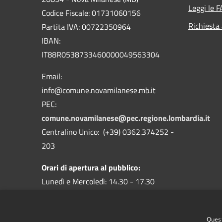
Leggi le 
Codice Fiscale: 01731060156
Richiesta
Partita IVA: 00722350964
IBAN:
IT88R0538733460000049563304
Email:
info@comune.novamilanese.mb.it
PEC:
comune.novamilanese@pec.regione.lombardia.it
Centralino Unico: (+39) 0362.374252 -
203
Orari di apertura al pubblico:
Lunedì e Mercoledì: 14.30 - 17.30
Martedì, Giovedì e Venerdì: 9.00 - 12.30
I Servizi Demografici anche sabato dalle
Quest