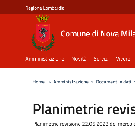
Salta al contenuto principale
Regione Lombardia
Comune di Nova Mil
Amministrazione
Novità
Servizi
Vivere 
Home
>
Amministrazione
>
Documenti e dati
Planimetrie rev
Planimetrie revisione 22.06.2023 del mercole