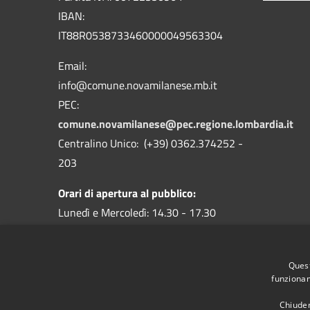
IBAN:
IT88R0538733460000049563304
Email:
info@comune.novamilanese.mb.it
PEC:
comune.novamilanese@pec.regione.lombardia.it
Centralino Unico: (+39) 0362.374252 -
203
Orari di apertura al pubblico:
Lunedì e Mercoledì: 14.30 - 17.30
Martedì, Giovedì e Venerdì: 9.00 - 12.30
I Servizi Demografici anche sabato dalle
Quest
8.30 alle 11.30
funzionam
Chiuden