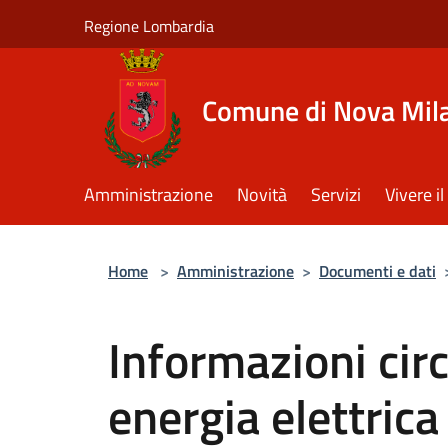
Salta al contenuto principale
Regione Lombardia
Comune di Nova Mil
Amministrazione
Novità
Servizi
Vivere 
Home
>
Amministrazione
>
Documenti e dati
Informazioni circ
energia elettrica