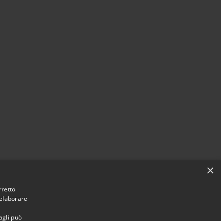
×
rretto
 elaborare
agli può