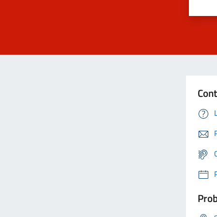
Cont
Prob