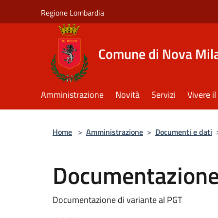
Salta al contenuto principale
Regione Lombardia
Comune di Nova Mil
Amministrazione
Novità
Servizi
Vivere 
Home
>
Amministrazione
>
Documenti e dati
Documentazione 
Documentazione di variante al PGT