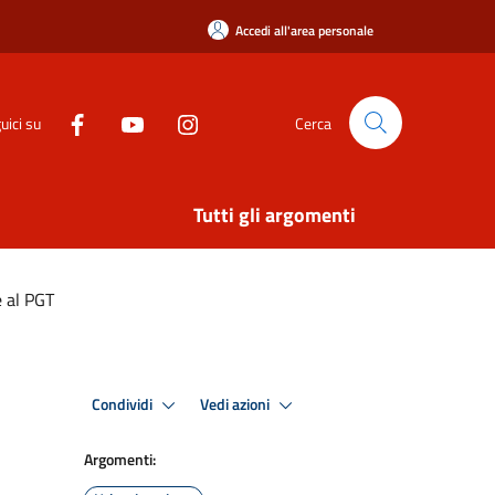
Accedi all'area personale
uici su
Cerca
Tutti gli argomenti
 al PGT
Condividi
Vedi azioni
Argomenti: