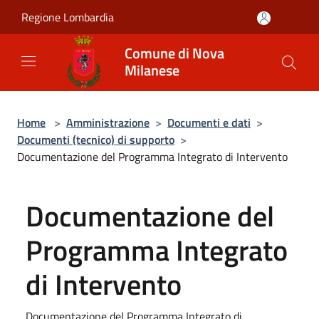
Salta al contenuto principale
Regione Lombardia
Comune di Nova
Milanese
Home
>
Amministrazione
>
Documenti e dati
>
Documenti (tecnico) di supporto
>
Documentazione del Programma Integrato di Intervento
Documentazione del
Programma Integrato
di Intervento
Documentazione del Programma Integrato di