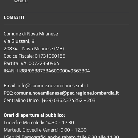
CONTATTI
Comune di Nova Milanese
Via Giussani, 9
20834 - Nova Milanese (MB)
Codice Fiscale: 01731060156
Partita IVA: 00722350964
IBAN:
IT88R0538733460000049563304
Email: info@comune.novamilanese.mb.it
PEC:
comune.novamilanese@pec.regione.lombardia.it
Centralino Unico: (+39) 0362.374252 - 203
Orari di apertura al pubblico:
Lunedì e Mercoledì: 14.30 - 17.30
Martedì, Giovedì e Venerdì: 9.00 - 12.30
I Servizi Demografici anche sabato dalle 8.30 alle 11.30