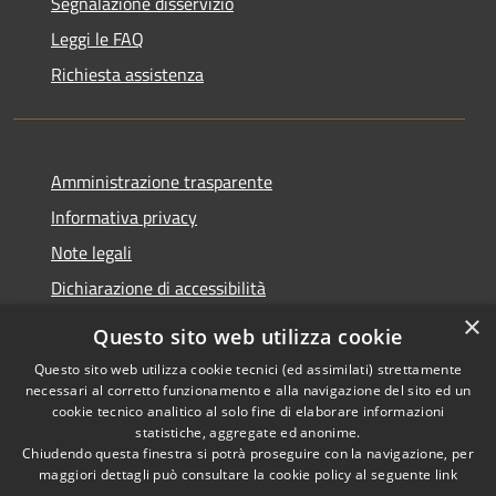
Segnalazione disservizio
Leggi le FAQ
Richiesta assistenza
Amministrazione trasparente
Informativa privacy
Note legali
Dichiarazione di accessibilità
×
Questo sito web utilizza cookie
Questo sito web utilizza cookie tecnici (ed assimilati) strettamente
necessari al corretto funzionamento e alla navigazione del sito ed un
RSS
Copyright © 2026 • Comune di
cookie tecnico analitico al solo fine di elaborare informazioni
Accessibilità
Nova Milanese • Powered by
statistiche, aggregate ed anonime.
Privacy
Municipium
Accesso
•
Chiudendo questa finestra si potrà proseguire con la navigazione, per
maggiori dettagli può consultare la cookie policy al seguente
link
Cookie
redazione