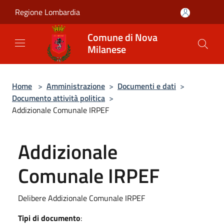
Salta al contenuto principale
Regione Lombardia
Comune di Nova
Milanese
Home
>
Amministrazione
>
Documenti e dati
>
Documento attività politica
>
Addizionale Comunale IRPEF
Addizionale
Comunale IRPEF
Delibere Addizionale Comunale IRPEF
Tipi di documento
: