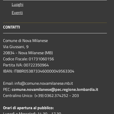
Luoghi
Eventi
CONTATTI
Comune di Nova Milanese
Via Giussani, 9
20834 - Nova Milanese (MB)
Codice Fiscale: 01731060156
Partita IVA: 00722350964
IBAN:
IT88R0538733460000049563304
Email: info@comune.novamilanese.mb.it
PEC:
comune.novamilanese@pec.regione.lombardia.it
Centralino Unico: (+39) 0362.374252 - 203
Orari di apertura al pubblico:
Lunedì e Mercoledì: 14.30 - 17.30