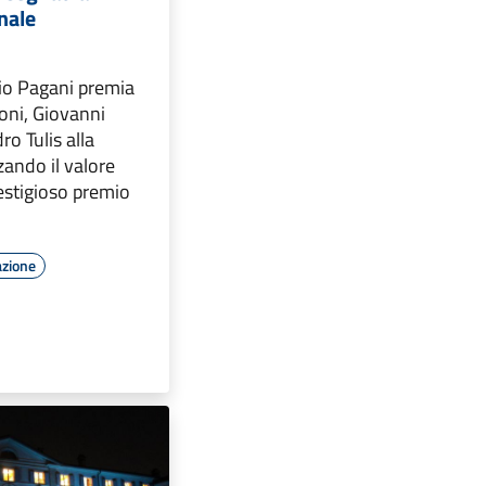
nale
zio Pagani premia
oni, Giovanni
ro Tulis alla
ando il valore
estigioso premio
azione