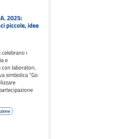
.A. 2025:
ci piccole, idee
 celebrano i
ia e
 con laboratori,
tiva simbolica “Go
lizzare
 partecipazione
azione