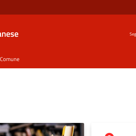
anese
Seg
il Comune